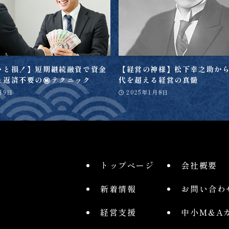
いと損！】短期継続融資で資金
【経営の神様】松下幸之助か
＆返済不要の㊙テクニック
代を超える経営の真髄
月9日
2025年1月8日
トップページ
会社概要
新着情報
お問い合わ
経営支援
中小M&A