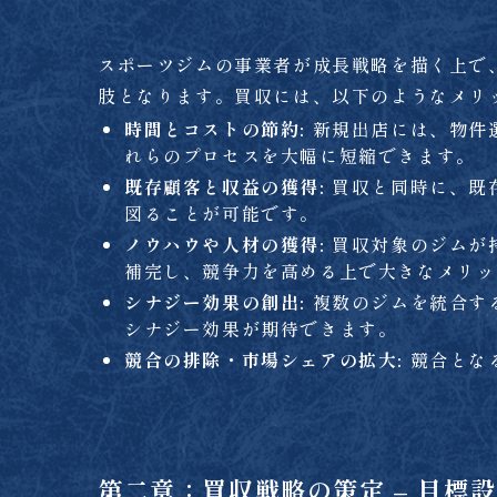
スポーツジムの事業者が成長戦略を描く上で
肢となります。買収には、以下のようなメリ
時間とコストの節約:
新規出店には、物件
れらのプロセスを大幅に短縮できます。
既存顧客と収益の獲得:
買収と同時に、既
図ることが可能です。
ノウハウや人材の獲得:
買収対象のジムが
補完し、競争力を高める上で大きなメリッ
シナジー効果の創出:
複数のジムを統合す
シナジー効果が期待できます。
競合の排除・市場シェアの拡大:
競合とな
第二章：買収戦略の策定 – 目標