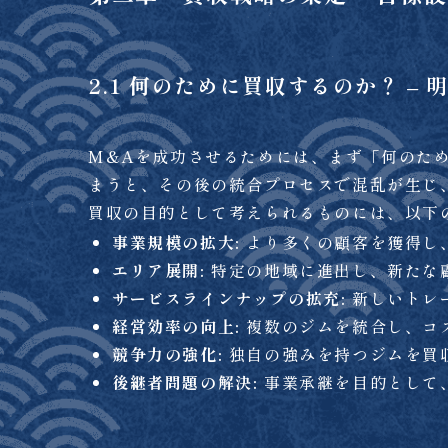
2.1 何のために買収するのか？ –
M&Aを成功させるためには、まず「何のた
まうと、その後の統合プロセスで混乱が生じ
買収の目的として考えられるものには、以下
事業規模の拡大:
より多くの顧客を獲得し
エリア展開:
特定の地域に進出し、新たな
サービスラインナップの拡充:
新しいトレ
経営効率の向上:
複数のジムを統合し、コ
競争力の強化:
独自の強みを持つジムを買
後継者問題の解決:
事業承継を目的として