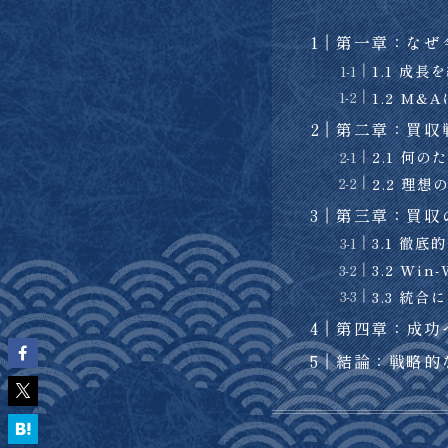
第一章：なぜ
1.1 成
1.2 M
第二章：買収
2.1 何
2.2 理
第三章：買収
3.1 徹
3.2 Wi
3.3 統
第四章：成功
結論：戦略的