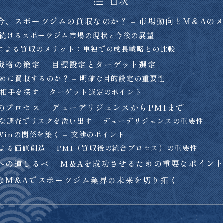
目次
今、スポーツジムの買収なのか？ – 市場動向とM&Aの
長を続けるスポーツジム市場の現状と今後の展望
&Aによる買収のメリット：単独での成長戦略との比較
戦略の策定 – 目標設定とターゲット選定
のために買収するのか？ – 明確な目的設定の重要性
想の相手を探す – ターゲット選定のポイント
のプロセス – デューデリジェンスからPMIまで
底的な調査でリスクを洗い出す – デューデリジェンスの重要性
n-Winの関係を築く – 交渉のポイント
合による価値創造 – PMI（買収後の統合プロセス）の重要性
への道しるべ – M&Aを成功させるための重要なポイン
なM&Aでスポーツジム業界の未来を切り拓く