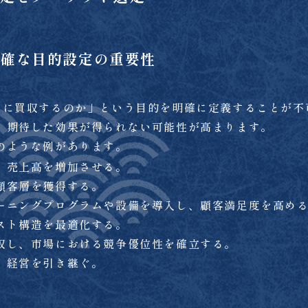
 明確な目的設定の重要性
めに買収するのか」という目的を明確に定義することが不
、期待した効果が得られない可能性が高まります。
のような例があります。
、売上高を増加させる。
顧客層を獲得する。
ーニングプログラムや設備を導入し、顧客満足度を高め
スト構造を最適化する。
収し、市場における競争優位性を確立する。
、経営を引き継ぐ。