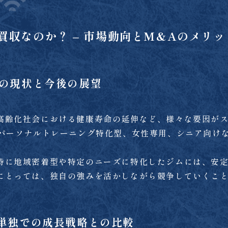
収なのか？ – 市場動向とM&Aのメリッ
場の現状と今後の展望
高齢化社会における健康寿命の延伸など、様々な要因が
、パーソナルトレーニング特化型、女性専用、シニア向け
特に地域密着型や特定のニーズに特化したジムには、安
にとっては、独自の強みを活かしながら競争していくこ
：単独での成長戦略との比較